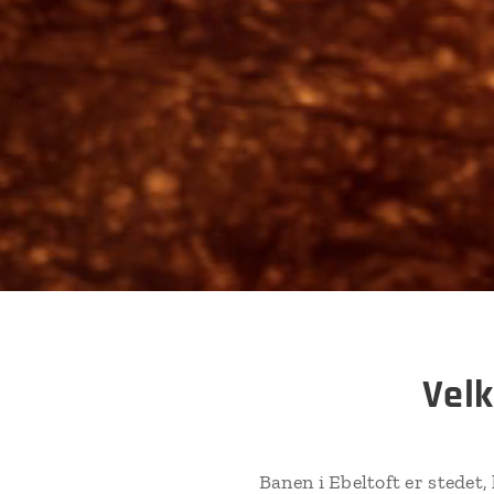
Velk
Banen i Ebeltoft er stedet