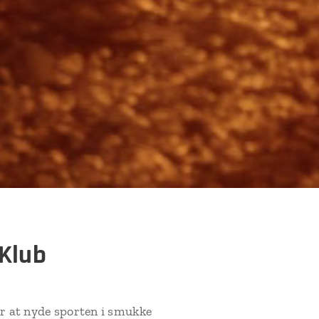
 Klub
or at nyde sporten i smukke