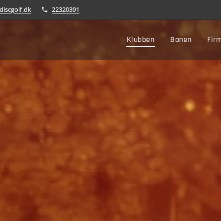
iscgolf.dk
22320391
Klubben
Banen
Fir