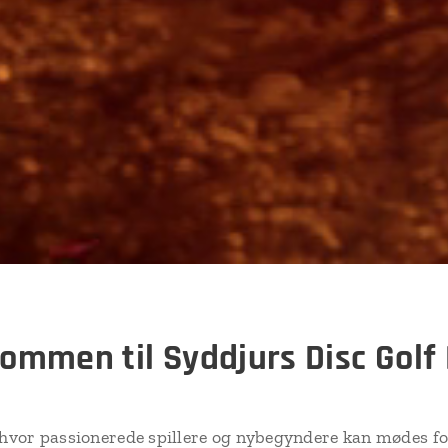
ommen til Syddjurs Disc Golf
, hvor passionerede spillere og nybegyndere kan mødes f