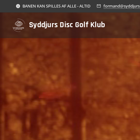
BANEN KAN SPILLES AF ALLE - ALTID
formand@syddjursd
Syddjurs Disc Golf Klub